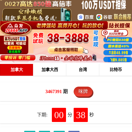
加拿大
加拿大西
台湾
比特币
3467391
期
咪牌
00
38
下期:
分
秒